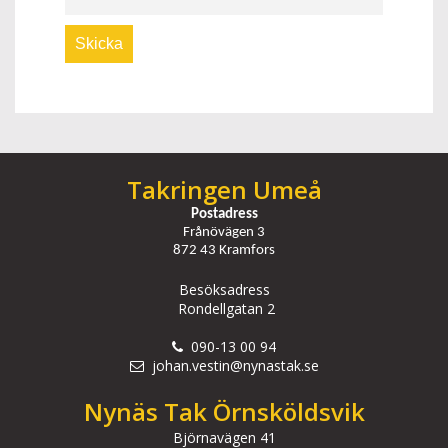
Takringen Umeå
Postadress
Frånövägen 3
872 43 Kramfors
Besöksadress
Rondellgatan 2
090-13 00 94
johan.vestin@nynastak.se
Nynäs Tak Örnsköldsvik
Björnavägen 41